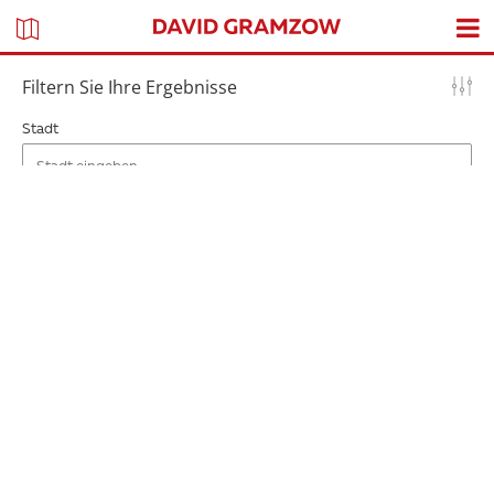
Filtern Sie Ihre Ergebnisse
Stadt
Preisspanne
Kategorie
Art
Kategorie
Art
Filter anwenden
SUCHERGEBNISSE