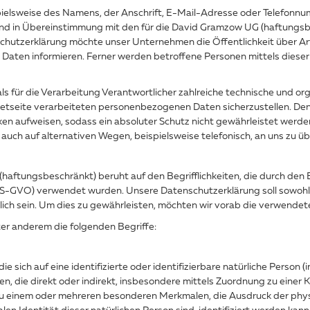
elsweise des Namens, der Anschrift, E-Mail-Adresse oder Telefonnumm
d in Übereinstimmung mit den für die David Gramzow UG (haftungsb
hutzerklärung möchte unser Unternehmen die Öffentlichkeit über Ar
aten informieren. Ferner werden betroffene Personen mittels dieser
s für die Verarbeitung Verantwortlicher zahlreiche technische und 
rnetseite verarbeiteten personenbezogenen Daten sicherzustellen. De
en aufweisen, sodass ein absoluter Schutz nicht gewährleistet werde
uch auf alternativen Wegen, beispielsweise telefonisch, an uns zu üb
aftungsbeschränkt) beruht auf den Begrifflichkeiten, die durch den
GVO) verwendet wurden. Unsere Datenschutzerklärung soll sowohl für
ich sein. Um dies zu gewährleisten, möchten wir vorab die verwendeten
er anderem die folgenden Begriffe:
 sich auf eine identifizierte oder identifizierbare natürliche Person 
ehen, die direkt oder indirekt, insbesondere mittels Zuordnung zu ein
u einem oder mehreren besonderen Merkmalen, die Ausdruck der physi
alen Identität dieser natürlichen Person sind, identifiziert werden kann