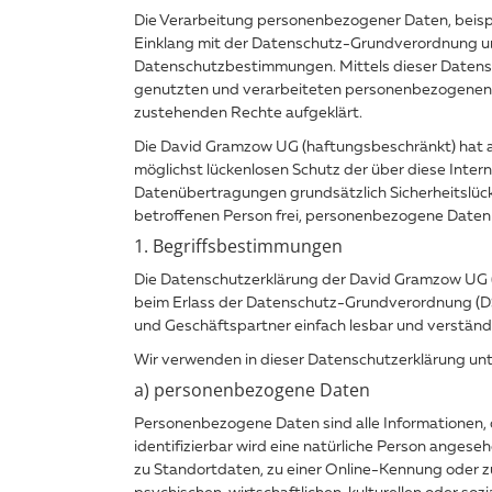
Die Verarbeitung personenbezogener Daten, beispi
Einklang mit der Datenschutz-Grundverordnung un
Datenschutzbestimmungen. Mittels dieser Datensc
genutzten und verarbeiteten personenbezogenen D
zustehenden Rechte aufgeklärt.
Die David Gramzow UG (haftungsbeschränkt) hat al
möglichst lückenlosen Schutz der über diese Inte
Datenübertragungen grundsätzlich Sicherheitslück
betroffenen Person frei, personenbezogene Daten a
1. Begriffsbestimmungen
Die Datenschutzerklärung der David Gramzow UG (h
beim Erlass der Datenschutz-Grundverordnung (DS-
und Geschäftspartner einfach lesbar und verständl
Wir verwenden in dieser Datenschutzerklärung unt
a) personenbezogene Daten
Personenbezogene Daten sind alle Informationen, die
identifizierbar wird eine natürliche Person anges
zu Standortdaten, zu einer Online-Kennung oder z
psychischen, wirtschaftlichen, kulturellen oder sozi