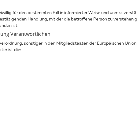
freiwillig für den bestimmten Fall in informierter Weise und unmissve
estätigenden Handlung, mit der die betroffene Person zu verstehen gib
nden ist.
itung Verantwortlichen
verordnung, sonstiger in den Mitgliedstaaten der Europäischen Uni
r ist die:‬