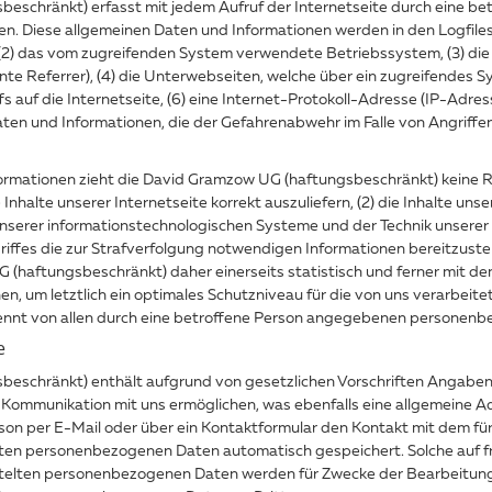
eschränkt) erfasst mit jedem Aufruf der Internetseite durch eine be
en. Diese allgemeinen Daten und Informationen werden in den Logfile
(2) das vom zugreifenden System verwendete Betriebssystem, (3) die I
te Referrer), (4) die Unterwebseiten, welche über ein zugreifendes S
s auf die Internetseite, (6) eine Internet-Protokoll-Adresse (IP-Adres
aten und Informationen, die der Gefahrenabwehr im Falle von Angriff
ormationen zieht die David Gramzow UG (haftungsbeschränkt) keine Rü
Inhalte unserer Internetseite korrekt auszuliefern, (2) die Inhalte uns
 unserer informationstechnologischen Systeme und der Technik unserer 
riffes die zur Strafverfolgung notwendigen Informationen bereitzust
(haftungsbeschränkt) daher einerseits statistisch und ferner mit de
n, um letztlich ein optimales Schutzniveau für die von uns verarbeit
ennt von allen durch eine betroffene Person angegebenen personenb
e
beschränkt) enthält aufgrund von gesetzlichen Vorschriften Angaben,
Kommunikation mit uns ermöglichen, was ebenfalls eine allgemeine A
son per E-Mail oder über ein Kontaktformular den Kontakt mit dem fü
ten personenbezogenen Daten automatisch gespeichert. Solche auf frei
ittelten personenbezogenen Daten werden für Zwecke der Bearbeitun