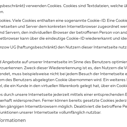
sbeschränkt) verwenden Cookies. Cookies sind Textdateien, welche ü
n.
okies. Viele Cookies enthalten eine sogenannte Cookie-ID. Eine Cookie
ernetseiten und Server dem konkreten Internetbrowser zugeordnet we
nd Servern, den individuellen Browser der betroffenen Person von an
netbrowser kann über die eindeutige Cookie-ID wiedererkannt und iden
zow UG (haftungsbeschränkt) den Nutzern dieser Internetseite nutzerf
d Angebote auf unserer Internetseite im Sinne des Benutzers optimier
rzuerkennen. Zweck dieser Wiedererkennung ist es, den Nutzern die V
wendet, muss beispielsweise nicht bei jedem Besuch der Internetseite
m des Benutzers abgelegten Cookie übernommen wird. Ein weiteres Be
, die ein Kunde in den virtuellen Warenkorb gelegt hat, über ein Cooki
s durch unsere Internetseite jederzeit mittels einer entsprechenden
erhaft widersprechen. Ferner können bereits gesetzte Cookies jederz
llen gängigen Internetbrowsern möglich. Deaktiviert die betroffene P
unktionen unserer Internetseite vollumfänglich nutzbar.
nformationen