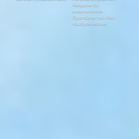
Ratgeber für
anspruchsvolle
Eigentümer inkl. Kiez-
Kaufpreisrechner.