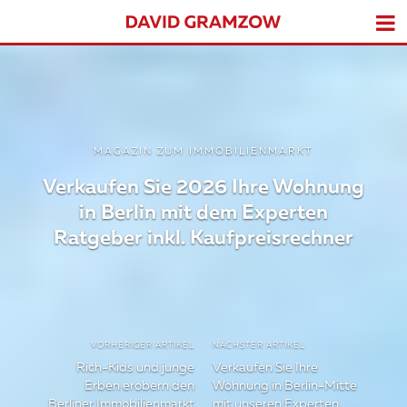
MAGAZIN ZUM IMMOBILIENMARKT
Verkaufen Sie 2026 Ihre Wohnung
in Berlin mit dem Experten
Ratgeber inkl. Kaufpreisrechner
VORHERIGER ARTIKEL
NÄCHSTER ARTIKEL
Rich-Kids und junge
Verkaufen Sie Ihre
Erben erobern den
Wohnung in Berlin-Mitte
Berliner Immobilienmarkt
mit unseren Experten